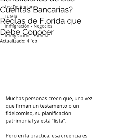
Ley De Ancianos
Cuentas Bancarias?
Tutela
Reglas de Florida que
Inmigración - Negocios
Debe Conocer
Inmigración - Familia
Actualizado:
4 feb
Muchas personas creen que, una vez 
que firman un testamento o un 
fideicomiso, su planificación 
patrimonial ya está “lista”.
Pero en la práctica, esa creencia es 