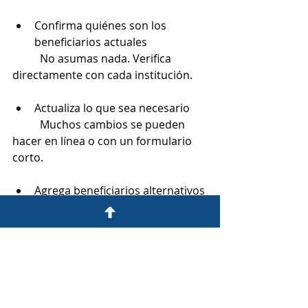
Confirma quiénes son los 
beneficiarios actuales
	No asumas nada. Verifica 
directamente con cada institución.
Actualiza lo que sea necesario
	Muchos cambios se pueden 
hacer en línea o con un formulario 
corto.
Agrega beneficiarios alternativos
	Siempre nombra un 
beneficiario de respaldo por si el 
principal no te sobrevive.
Revisa cada año
	Pon un recordatorio para 
revisar estas designaciones cada 