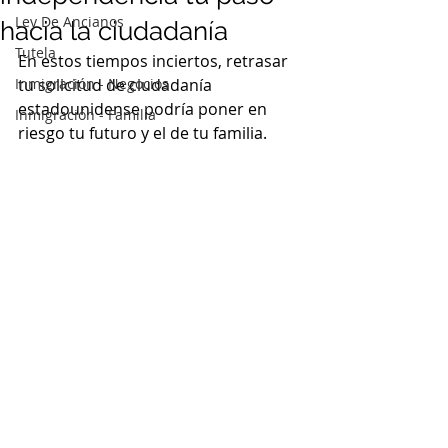
Ley De Ancianos
hacia la ciudadanía
Tutela
En estos tiempos inciertos, retrasar 
Inmigración - Negocios
tu solicitud de ciudadanía 
estadounidense podría poner en 
Inmigración - Familia
riesgo tu futuro y el de tu familia.