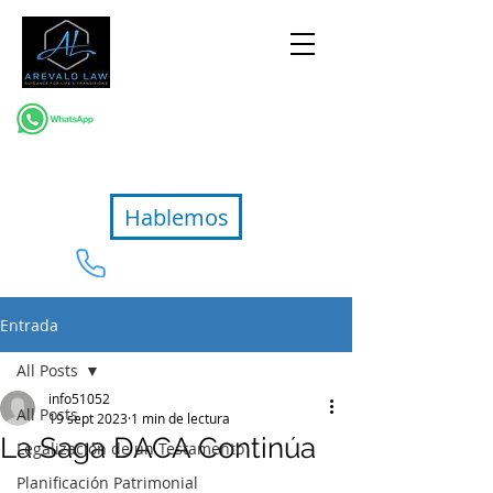
Hablemos
954-367-2327
Entrada
All Posts
info51052
All Posts
19 sept 2023
1 min de lectura
La Saga DACA Continúa
Legalización de un Testamento
Planificación Patrimonial