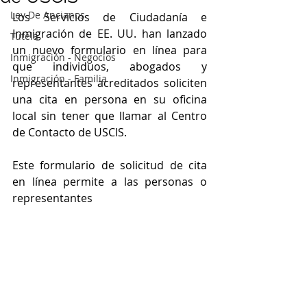
Ley De Ancianos
Los Servicios de Ciudadanía e 
Inmigración de EE. UU. han lanzado 
Tutela
un nuevo formulario en línea para 
Inmigración - Negocios
que individuos, abogados y 
Inmigración - Familia
representantes acreditados soliciten 
una cita en persona en su oficina 
local sin tener que llamar al Centro 
de Contacto de USCIS.
Este formulario de solicitud de cita 
en línea permite a las personas o 
representantes