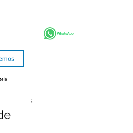
BLOG
ACERCA DE
Landing Page
emos
tela
de