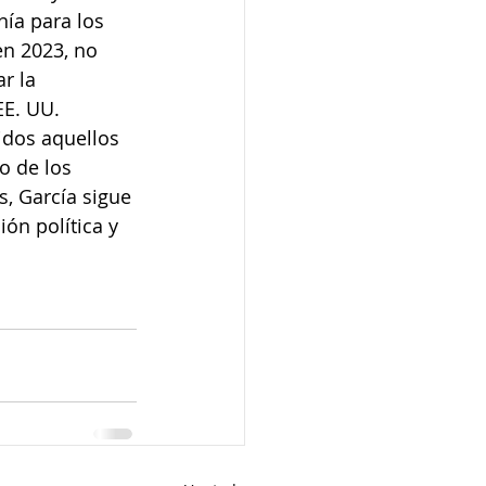
ía para los 
n 2023, no 
r la 
E. UU. 
idos aquellos 
o de los 
s, García sigue 
ón política y 