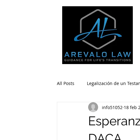
All Posts
Legalización de un Test
info51052
18 feb 
Inmigración - Negocios
Inmi
Esperanz
DACA