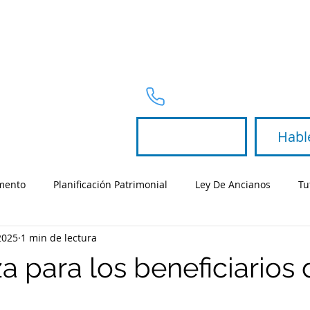
AREAS DE PRÁCTICA
Telephone
954-367-2327
Habl
amento
Planificación Patrimonial
Ley De Ancianos
Tu
2025
1 min de lectura
gración - Familia
a para los beneficiarios 