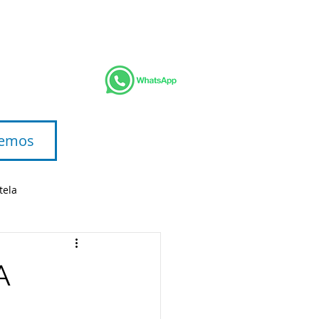
BLOG
ACERCA DE
Landing Page
emos
tela
A