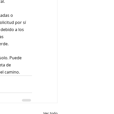
al.
tadas o 
icitud por sí 
debido a los 
as 
erde.
solo. Puede 
eta de 
del camino.
Ver todo