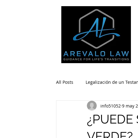
All Posts
Legalización de un Test
info51052
9 may 
Inmigración - Negocios
Inmi
¿PUEDE 
VERDE?