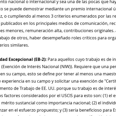
to nacional o internacional y sea una de las pocas que hay
to se puede demostrar mediante un premio internacional ún
z, o cumpliendo al menos 3 criterios enumerados por las r
 publicados en los principales medios de comunicación, re
es menores, remuneración alta, contribuciones originales. 
rabajo de otros, haber desempeñado roles críticos para org
erios similares.
dad Excepcional (EB-2):
 Para aquellos cuyo trabajo es de in
 (Exención de Interés Nacional (NIW)). Requiere que una pe
 en su campo, esto se define por tener al menos una maestr
e experiencia en su campo y solicitar una exención de "Certi
mento de Trabajo de EE. UU. porque su trabajo es de interé
s factores considerados por el USCIS para esto son: (1) el e
mérito sustancial como importancia nacional; (2) el individ
zar en el esfuerzo propuesto; y (3) sería beneficioso para 