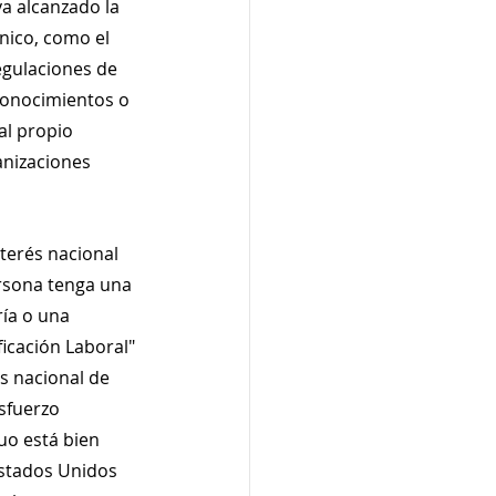
a alcanzado la 
ico, como el 
egulaciones de 
conocimientos o 
al propio 
anizaciones 
terés nacional 
rsona tenga una 
ía o una 
ficación Laboral" 
s nacional de 
sfuerzo 
uo está bien 
Estados Unidos 