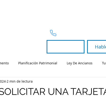
AREAS DE PRÁCTICA
Telephone
954-367-2327
Habl
amento
Planificación Patrimonial
Ley De Ancianos
Tu
2024
2 min de lectura
gración - Familia
SOLICITAR UNA TARJET