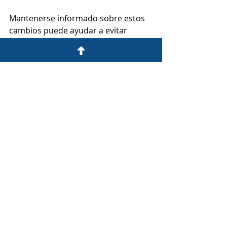
Mantenerse informado sobre estos 
cambios puede ayudar a evitar 
retrasos y sorpresas al presentar su 
documentación de inmigración ante 
USCIS.
No lo detengan en el aeropuerto
Identificación Federal y Viajes: Qué 
documentos debe llevar ahora
Las agencias federales como la 
Administración de Seguridad en el 
Transporte (TSA) están aplicando 
nuevas reglas de seguridad e 
identificación, especialmente para 
personas que viajan en avión o 
pasan por puntos de control 
federales.